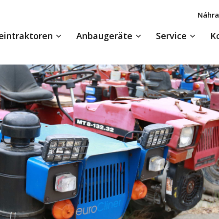
Náhra
eintraktoren
Anbaugeräte
Service
K