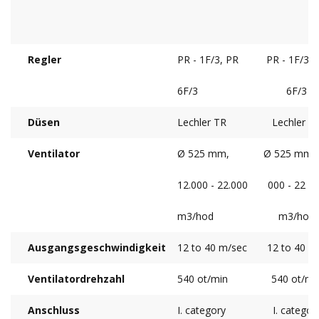
Regler
PR - 1F/3, PR
PR - 1F/3, 
6F/3
6F/3
Düsen
Lechler TR
Lechler T
Ventilator
Ø 525 mm,
Ø 525 mm, 
12.000 - 22.000
000 - 22 0
m3/hod
m3/hod
Ausgangsgeschwindigkeit
12 to 40 m/sec
12 to 40 m
Ventilatordrehzahl
540 ot/min
540 ot/mi
Anschluss
I. category
I. categor