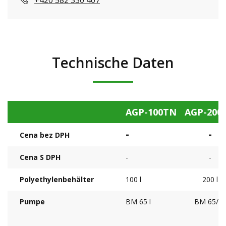
Technische Daten
AGP-100TN
AGP-200
-
-
Cena bez DPH
Cena S DPH
-
-
Polyethylenbehälter
100 l
200 l
Pumpe
BM 65 l
BM 65/3