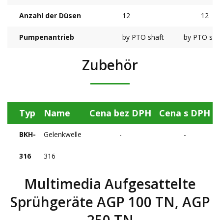
Anzahl der Düsen
12
12
Pumpenantrieb
by PTO shaft
by PTO sha
Zubehör
Typ
Name
Cena bez DPH
Cena s DPH
BKH-
Gelenkwelle
-
-
316
316
Multimedia Aufgesattelte
Sprühgeräte AGP 100 TN, AGP
250 TN